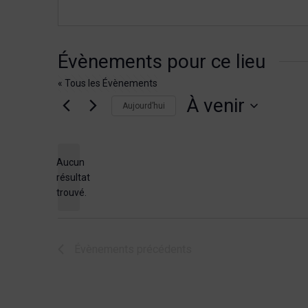
Évènements pour ce lieu
« Tous les Évènements
À venir
Aujourd’hui
Sélectionnez
une
date.
Aucun
résultat
Notice
trouvé.
Évènements
précédents