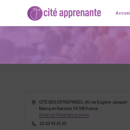
Accuei
Adresse
CITÉ DES ENTREPRISES, 40 rue Eugène Jacquet
Marcq en Baroeul
,
59708
France
Recevoir l’Itinéraire à suivre
Téléphone
03 20 99 45 35