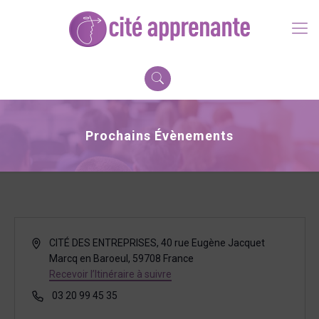
Prochains Évènements
Adresse
CITÉ DES ENTREPRISES, 40 rue Eugène Jacquet
Marcq en Baroeul
,
59708
France
Recevoir l’Itinéraire à suivre
Téléphone
03 20 99 45 35