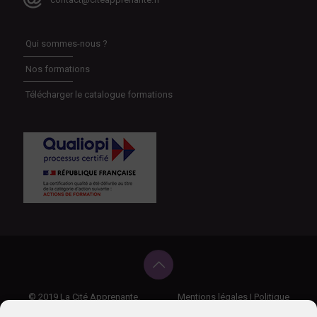
Qui sommes-nous ?
Nos formations
Télécharger le catalogue formations
© 2019 La Cité Apprenante.
Mentions légales
|
Politique
de confidentialité
|
Règlement intérieur
|
CGV
|
Politique cookies