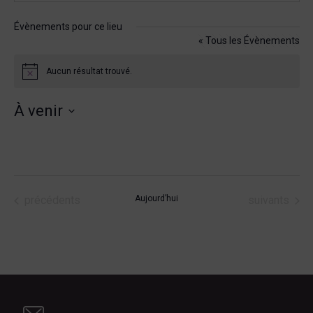
Évènements pour ce lieu
« Tous les Évènements
Aucun résultat trouvé.
Notice
À venir
Sélectionnez
une
date.
Évènements
Évènements
précédents
Aujourd’hui
suivants