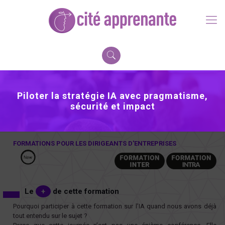
Piloter la stratégie IA avec pragmatisme,
sécurité et impact
FORMATIONS POUR LES DIRIGEANTS D'ENTREPRISES
Le
+
de cette formation
Pourquoi participer à cette formation sur l’IA quand nous avons déjà
tout entendu sur le sujet ?