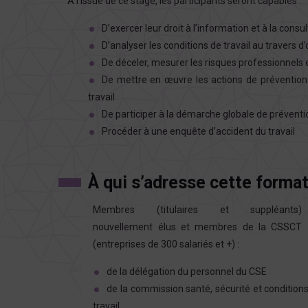
A l’issue de ce stage, les participants seront capables :
D’exercer leur droit à l’information et à la cons
D’analyser les conditions de travail au travers 
De déceler, mesurer les risques professionnels e
De mettre en œuvre les actions de prévention 
travail
De participer à la démarche globale de préventio
Procéder à une enquête d’accident du travail
À qui s’adresse cette forma
Membres (titulaires et suppléants)
nouvellement élus et membres de la CSSCT
(entreprises de 300 salariés et +) :
de la délégation du personnel du CSE
de la commission santé, sécurité et condition
travail