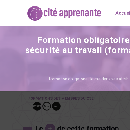
Accuei
Formation obligatoire 
sécurité au travail (for
formation obligatoire : le cse dans ses attr
FORMATIONS DES MEMBRES DU CSE
Le
+
de cette formation