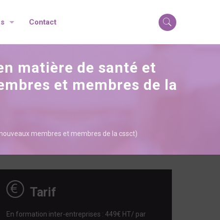
os
Contact
 en matière de santé et
 membres et membres de la
pour nouveaux membres et membres de la cssct)
Tarif
En formation inter-entreprises : 449€ HT/ par