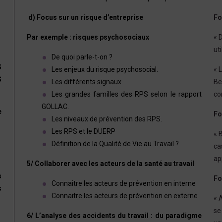
d) Focus sur un risque d’entreprise
Fo
Par exemple : risques psychosociaux
« 
uti
De quoi parle-t-on ?
S
Les enjeux du risque psychosocial.
« 
S
Les différents signaux
Be
Les grandes familles des RPS selon le rapport
co
GOLLAC.
e
Fo
Les niveaux de prévention des RPS.
Les RPS et le DUERP
« 
Définition de la Qualité de Vie au Travail ?
ca
ap
5/
Collaborer avec les acteurs de la santé au travail
s
Fo
Connaitre les acteurs de prévention en interne
s
Connaitre les acteurs de prévention en externe
« 
se
6/ L’analyse des accidents du travail : du paradigme