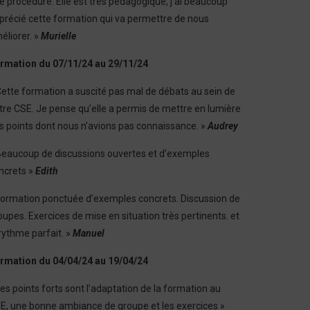
e procédure. Elle est très pédagogique, j’ai beaucoup
précié cette formation qui va permettre de nous
éliorer. »
Murielle
rmation du 07/11/24 au 29/11/24
Cette formation a suscité pas mal de débats au sein de
tre CSE. Je pense qu’elle a permis de mettre en lumière
s points dont nous n’avions pas connaissance. »
Audrey
Beaucoup de discussions ouvertes et d’exemples
ncrets »
Edith
Formation ponctuée d’exemples concrets. Discussion de
oupes. Exercices de mise en situation très pertinents. et
 rythme parfait. »
Manuel
rmation du 04/04/24 au 19/04/24
Les points forts sont l’adaptation de la formation au
E, une bonne ambiance de groupe et les exercices »