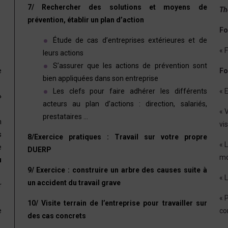
7/ Rechercher des solutions et moyens de
Th
prévention, établir un plan d’action
Fo
Étude de cas d’entreprises extérieures et de
« 
leurs actions
S’assurer que les actions de prévention sont
e
Fo
bien appliquées dans son entreprise
Les clefs pour faire adhérer les différents
« 
»
acteurs au plan d’actions : direction, salariés,
« 
prestataires …
n
vi
s
8/Exercice pratiques : Travail sur votre propre
« 
e
DUERP
mo
u
9/ Exercice : construire un arbre des causes suite à
« 
un accident du travail grave
r
« 
10/ Visite terrain de l’entreprise pour travailler sur
e
co
des cas concrets