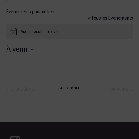
Évènements pour ce lieu
« Tous les Évènements
Aucun résultat trouvé.
Notice
À venir
Sélectionnez
une
date.
Évènements
Évènements
précédents
Aujourd’hui
suivants