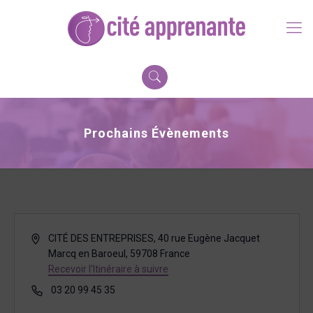
Prochains Évènements
Adresse
CITÉ DES ENTREPRISES, 40 rue Eugène Jacquet
Marcq en Baroeul
,
59708
France
Recevoir l’Itinéraire à suivre
Téléphone
03 20 99 45 35