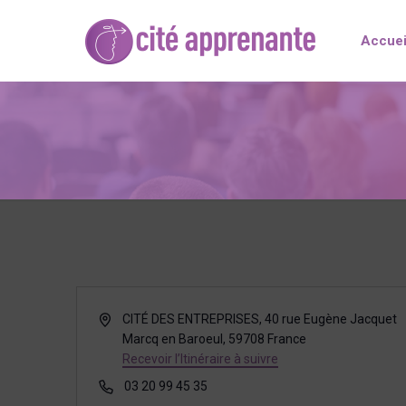
Accuei
Adresse
CITÉ DES ENTREPRISES, 40 rue Eugène Jacquet
Marcq en Baroeul
,
59708
France
Recevoir l’Itinéraire à suivre
Téléphone
03 20 99 45 35