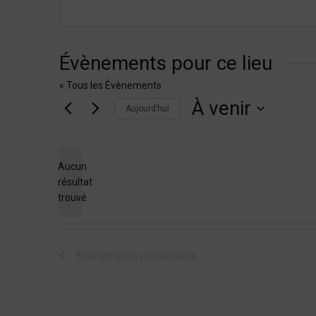
Évènements pour ce lieu
« Tous les Évènements
À venir
Aujourd’hui
Sélectionnez
une
date.
Aucun
résultat
Notice
trouvé.
Évènements
précédents