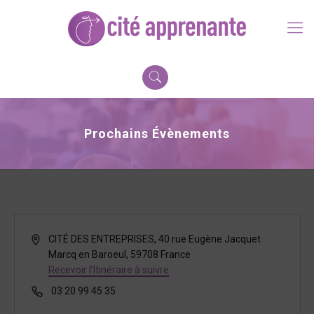
Prochains Évènements
Adresse
CITÉ DES ENTREPRISES, 40 rue Eugène Jacquet
Marcq en Baroeul
,
59708
France
Recevoir l’Itinéraire à suivre
Téléphone
03 20 99 45 35