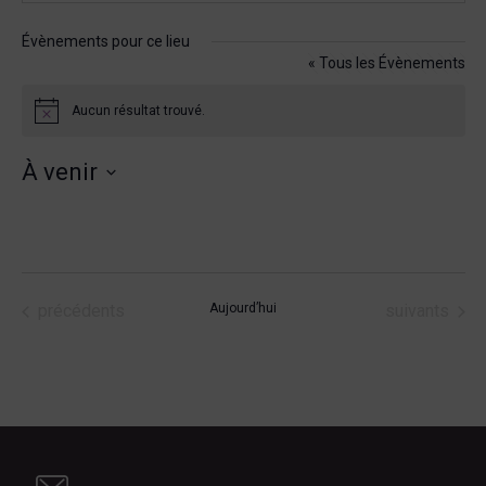
Évènements pour ce lieu
« Tous les Évènements
Aucun résultat trouvé.
Notice
À venir
Sélectionnez
une
date.
Évènements
Évènements
précédents
Aujourd’hui
suivants