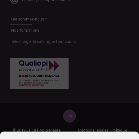
Qui sommes-nous ?
Nos formations
Télécharger le catalogue formations
© 2019 La Cité Apprenante.
Mentions légales
|
Politique
de confidentialité
|
Règlement intérieur
|
CGV
|
Politique cookies